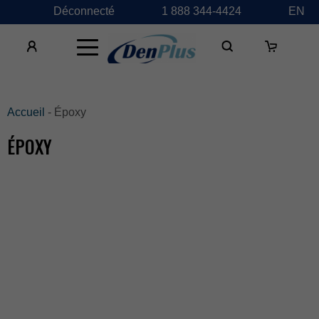
Déconnecté
1888344-4424
EN
×
Accueil
-Époxy
ÉPOXY