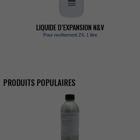
LIQUIDED’EXPANSIONN&V
PourrevêtementZ4,1litre
PRODUITSPOPULAIRES