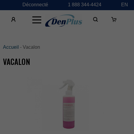
Déconnecté
1888344-4424
EN
×
Accueil
-Vacalon
VACALON