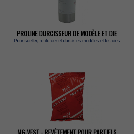
PROLINEDURCISSEURDEMODÈLEETDIE
Poursceller,renforceretdurcirlesmodèlesetlesdies
MG-VEST-REVÊTEMENTPOURPARTIELS