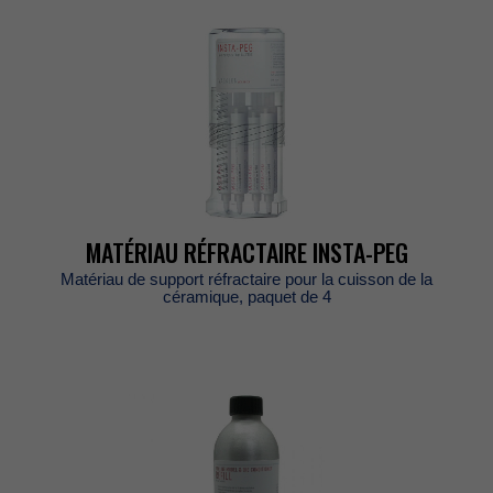
MATÉRIAURÉFRACTAIREINSTA-PEG
Matériaudesupportréfractairepourlacuissondela
céramique,paquetde4