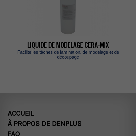
LIQUIDEDEMODELAGECERA-MIX
Facilitelestâchesdelamination,demodelageetde
découpage
ACCUEIL
ÀPROPOSDEDENPLUS
FAQ