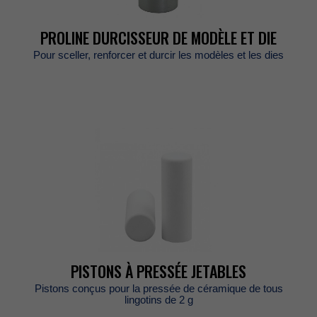
PROLINEDURCISSEURDEMODÈLEETDIE
Poursceller,renforceretdurcirlesmodèlesetlesdies
PISTONSÀPRESSÉEJETABLES
Pistonsconçuspourlapresséedecéramiquedetous
lingotinsde2g