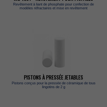
Revêtementàliantdephosphatepourconfectionde
modèlesréfractairesetmiseenrevêtement
PISTONSÀPRESSÉEJETABLES
Pistonsconçuspourlapresséedecéramiquedetous
lingotinsde2g