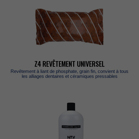
Z4REVÊTEMENTUNIVERSEL
Revêtementàliantdephosphate,grainfin,convientàtous
lesalliagesdentairesetcéramiquespressables