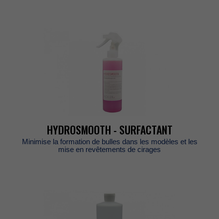
HYDROSMOOTH-SURFACTANT
Minimiselaformationdebullesdanslesmodèlesetles
miseenrevêtementsdecirages