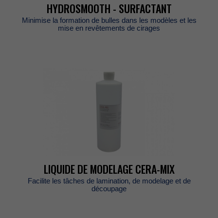
HYDROSMOOTH-SURFACTANT
Minimiselaformationdebullesdanslesmodèlesetles
miseenrevêtementsdecirages
LIQUIDEDEMODELAGECERA-MIX
Facilitelestâchesdelamination,demodelageetde
découpage