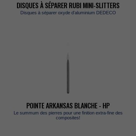
DISQUESÀSÉPARERRUBIMINI-SLITTERS
Disquesàsépareroxyded'aluminiumDEDECO
POINTEARKANSASBLANCHE-HP
Lesummumdespierrespourunefinitionextra-finedes
composites!