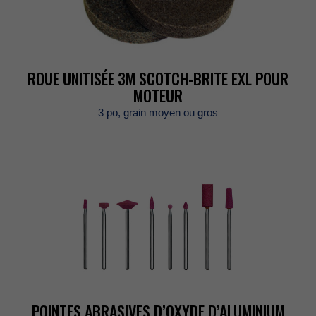
ROUEUNITISÉE3MSCOTCH-BRITEEXLPOUR
MOTEUR
3po,grainmoyenougros
POINTESABRASIVESD’OXYDED’ALUMINIUM