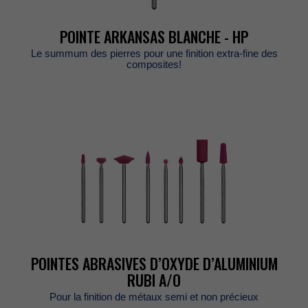
POINTEARKANSASBLANCHE-HP
Lesummumdespierrespourunefinitionextra-finedes
composites!
POINTESABRASIVESD’OXYDED’ALUMINIUM
RUBIA/O
Pourlafinitiondemétauxsemietnonprécieux