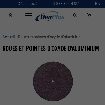
Déconnecté
1888344-4424
EN
×
Accueil
-Rouesetpointesd’oxyded’aluminium
ROUESETPOINTESD’OXYDED’ALUMINIUM