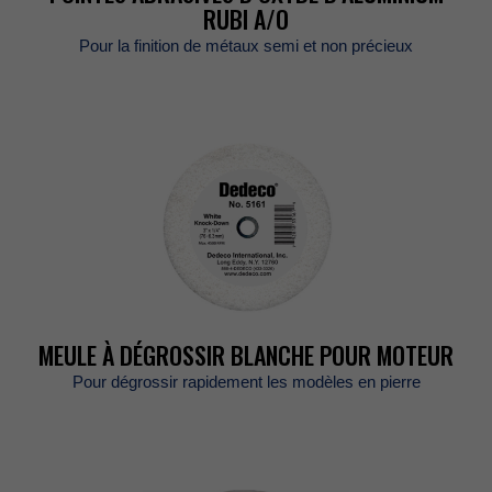
RUBIA/O
Pourlafinitiondemétauxsemietnonprécieux
MEULEÀDÉGROSSIRBLANCHEPOURMOTEUR
Pourdégrossirrapidementlesmodèlesenpierre