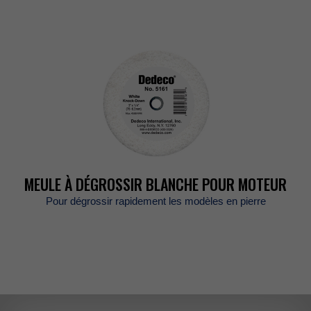
MEULEÀDÉGROSSIRBLANCHEPOURMOTEUR
Pourdégrossirrapidementlesmodèlesenpierre