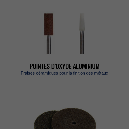
POINTESD'OXYDEALUMINIUM
Fraisescéramiquespourlafinitiondesmétaux