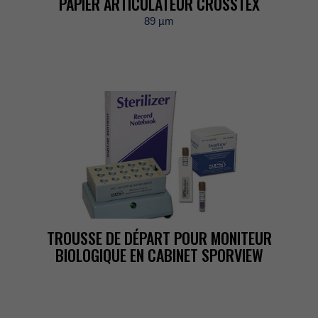
PAPIERARTICULATEURCROSSTEX
89µm
TROUSSEDEDÉPARTPOURMONITEUR
BIOLOGIQUEENCABINETSPORVIEW