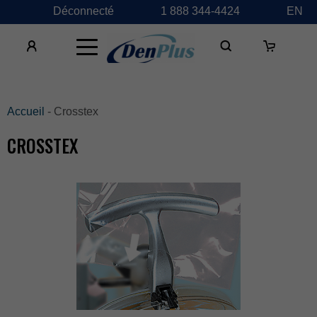
Déconnecté
1888344-4424
EN
×
Accueil
-Crosstex
CROSSTEX