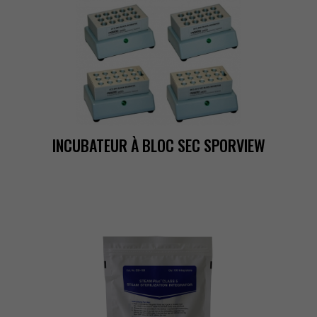
INCUBATEURÀBLOCSECSPORVIEW