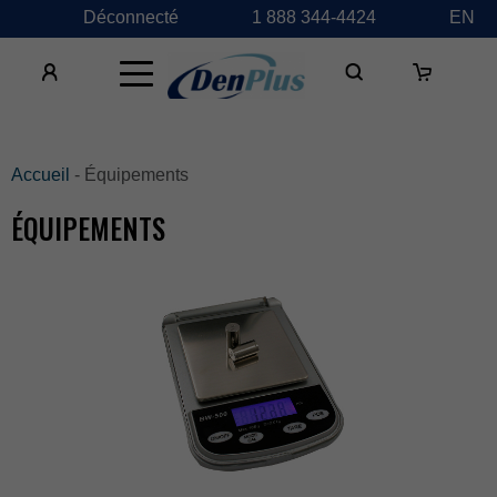
Déconnecté
1888344-4424
EN
×
Accueil
-Équipements
ÉQUIPEMENTS