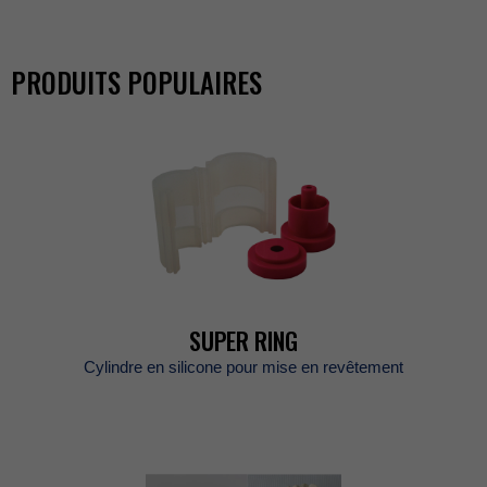
PRODUITSPOPULAIRES
SUPERRING
Cylindreensiliconepourmiseenrevêtement