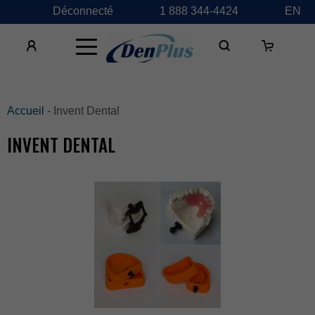
Déconnecté
1888344-4424
EN
×
Accueil
-InventDental
INVENTDENTAL