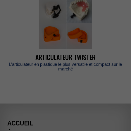
ARTICULATEURTWISTER
L’articulateurenplastiqueleplusversatileetcompactsurle
marché
ACCUEIL