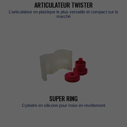
ARTICULATEURTWISTER
L’articulateurenplastiqueleplusversatileetcompactsurle
marché
SUPERRING
Cylindreensiliconepourmiseenrevêtement