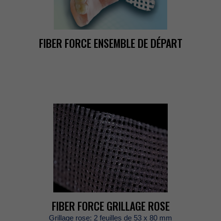
FIBERFORCEENSEMBLEDEDÉPART
FIBERFORCEGRILLAGEROSE
Grillagerose:2feuillesde53x80mm