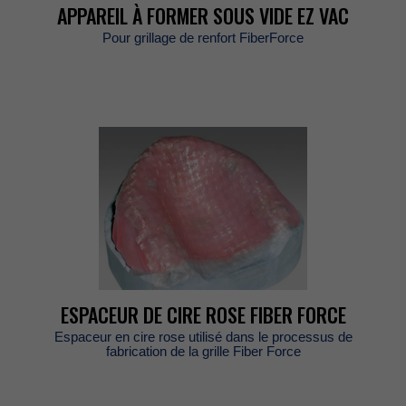
APPAREILÀFORMERSOUSVIDEEZVAC
PourgrillagederenfortFiberForce
ESPACEURDECIREROSEFIBERFORCE
Espaceurencireroseutilisédansleprocessusde
fabricationdelagrilleFiberForce