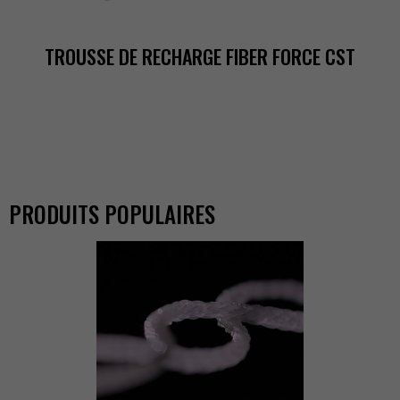
TROUSSEDERECHARGEFIBERFORCECST
PRODUITSPOPULAIRES