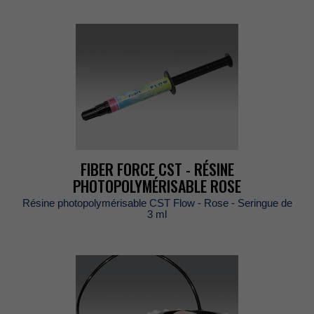
FIBERFORCECST-RÉSINE
PHOTOPOLYMÉRISABLEROSE
RésinephotopolymérisableCSTFlow-Rose-Seringuede
3ml