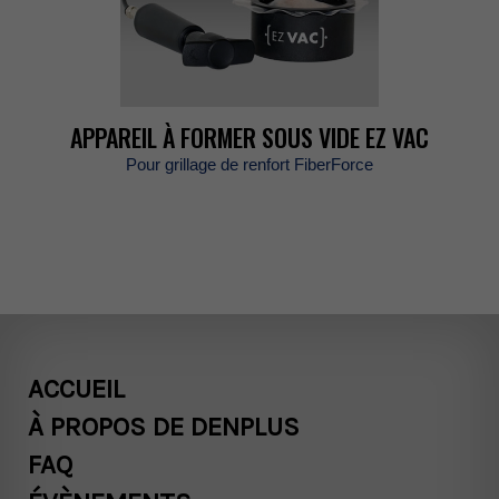
APPAREILÀFORMERSOUSVIDEEZVAC
PourgrillagederenfortFiberForce
ACCUEIL
ÀPROPOSDEDENPLUS
FAQ