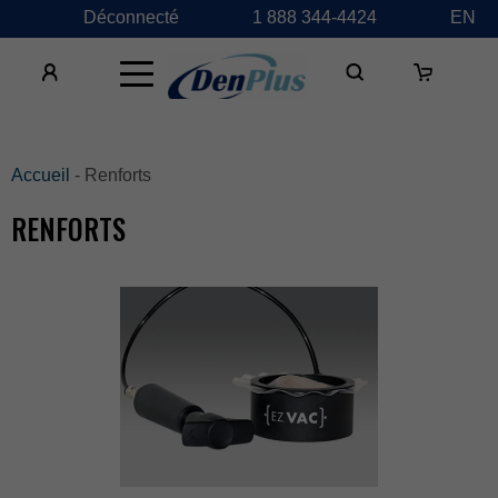
Déconnecté
1888344-4424
EN
×
Accueil
-Renforts
RENFORTS