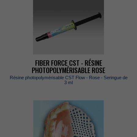
FIBERFORCECST-RÉSINE
PHOTOPOLYMÉRISABLEROSE
RésinephotopolymérisableCSTFlow-Rose-Seringuede
3ml