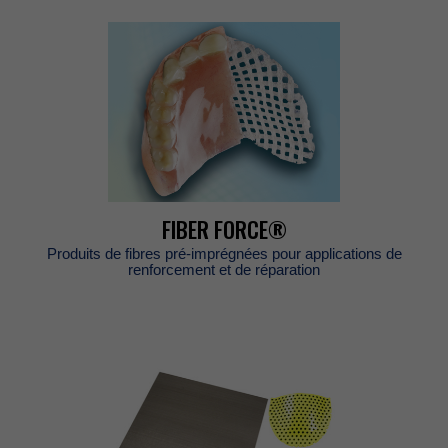
FIBERFORCE®
Produitsdefibrespré-imprégnéespourapplicationsde
renforcementetderéparation