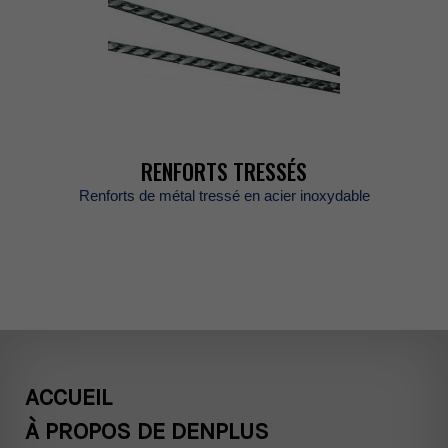
RENFORTSTRESSÉS
Renfortsdemétaltresséenacierinoxydable
ACCUEIL
ÀPROPOSDEDENPLUS