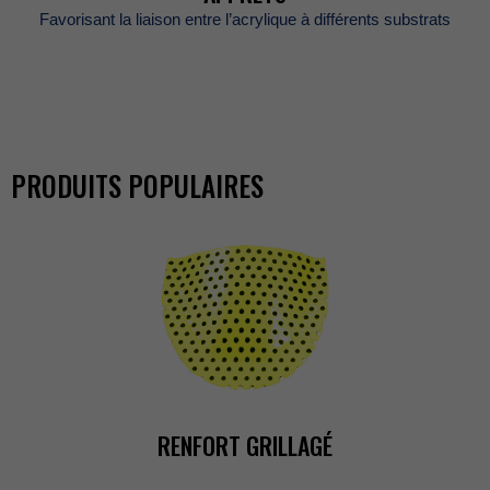
Favorisantlaliaisonentrel’acryliqueàdifférentssubstrats
PRODUITSPOPULAIRES
RENFORTGRILLAGÉ