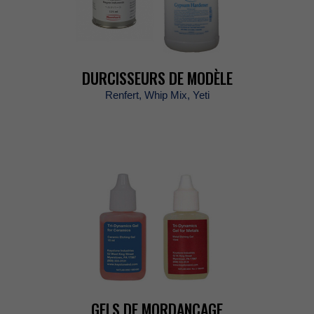
DURCISSEURSDEMODÈLE
Renfert,WhipMix,Yeti
GELSDEMORDANÇAGE