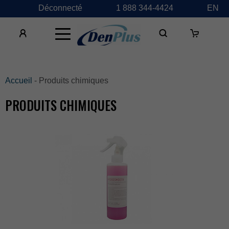
Déconnecté
1888344-4424
EN
×
Accueil
-Produitschimiques
PRODUITSCHIMIQUES