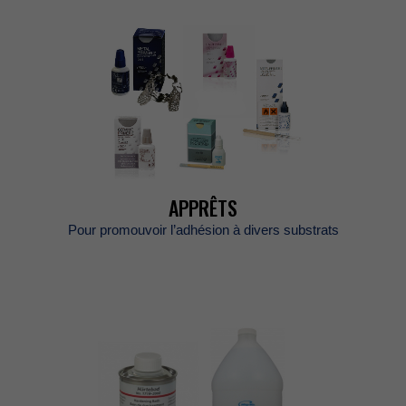
APPRÊTS
Pourpromouvoirl’adhésionàdiverssubstrats